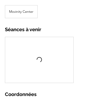
Movinity Center
Séances à venir
Coordonnées
Rue de Lege 8, Fosses-la-Ville, Belgique
0032472656238